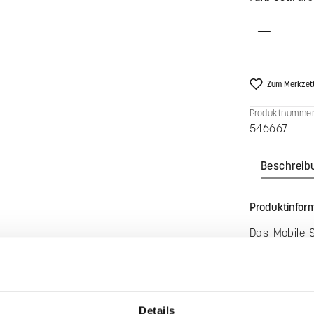
Produkt Anzah
Zum Merkzett
Produktnummer
546667
Beschreib
Produktinform
Das Mobile 
in den Raum
Wickelbereic
Luftbewegun
Gefertigt au
Details