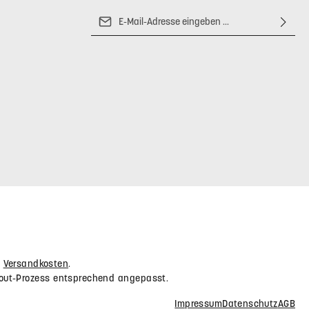
E-Mail-Adresse*
Datenschutz
Die mit einem Stern (*) markierten Felder
Ich habe die
sind Pflichtfelder.
Friendly Captcha
Datenschutzbestimmungen
zur
Kenntnis genommen und die
AGB
gelesen und bin mit ihnen
einverstanden.
*
.
Versandkosten
.
out-Prozess entsprechend angepasst.
Impressum
Datenschutz
AGB