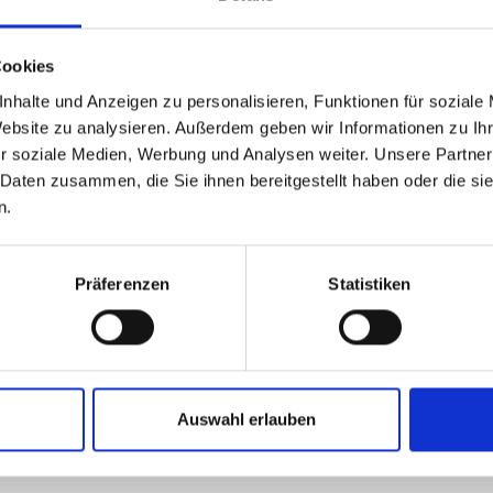
Ring und Ku
präzise Vera
Cookies
geliefert und
nhalte und Anzeigen zu personalisieren, Funktionen für soziale
Produktvorte
Website zu analysieren. Außerdem geben wir Informationen zu I
r soziale Medien, Werbung und Analysen weiter. Unsere Partner
Gefertigt
 Daten zusammen, die Sie ihnen bereitgestellt haben oder die s
Ring und
n.
Handgefer
Sanfte Be
Geeignet 
Präferenzen
Statistiken
In abgest
Angenehm
Pflegelei
Ohne Zus
Fertig mon
Auswahl erlauben
Maße