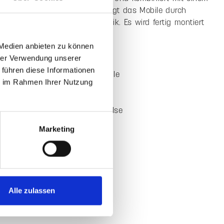
geln aus Buchenholz, überzeugt das Mobile durch
rbeitung und angenehme Haptik. Es wird fertig montiert
 lässt sich flexibel platzieren.
 Medien anbieten zu können
ile auf einen Blick
hrer Verwendung unserer
 führen diese Informationen
 aus Wollfilz aus 100% Schurwolle
ie im Rahmen Ihrer Nutzung
 Kugeln aus Buchenholz
tigt mit präziser Verarbeitung
wegung durch leichte Luftimpulse
für Babybett oder Wickelbereich
Marketing
immten Farbvarianten erhältlich
e Haptik
cht und langlebig
atz von Chemie
tiert geliefert
Alle zulassen