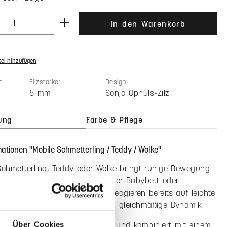
l: Gib den gewünschten Wert ein oder benutze die Schaltflächen 
In den Warenkorb
el hinzufügen
:
Filzstärke:
Design:
5 mm
Sonja Ophüls-Zilz
ung
Farbe & Pflege
ationen "Mobile Schmetterling / Teddy / Wolke"
Schmetterling, Teddy oder Wolke bringt ruhige Bewegung
 und setzt visuelle Akzente über Babybett oder
h. Die schwebenden Elemente reagieren bereits auf leichte
gen und schaffen eine sanfte, gleichmäßige Dynamik.
s Wollfilz aus 100% Schurwolle und kombiniert mit einem
Über Cookies