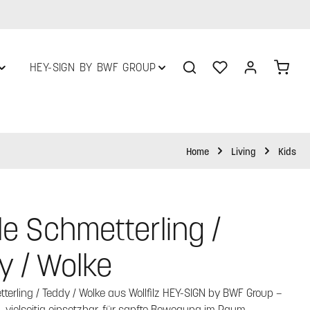
Du hast 0 Produkte 
Ware
HEY-SIGN BY BWF GROUP
Home
Living
Kids
le Schmetterling /
y / Wolke
terling / Teddy / Wolke aus Wollfilz HEY-SIGN by BWF Group –
, vielseitig einsetzbar, für sanfte Bewegung im Raum