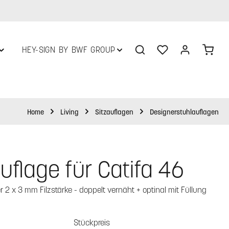
Du hast 0 Produkte 
Ware
HEY-SIGN BY BWF GROUP
Home
Living
Sitzauflagen
Designerstuhlauflagen
uflage für Catifa 46
 2 x 3 mm Filzstärke - doppelt vernäht + optinal mit Füllung
Stückpreis