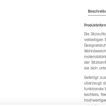
Bis
3
Ab
4
Preise inkl. 
Produkt An
Zum Merkzett
Produktnummer
538656
Beschreib
Produktinform