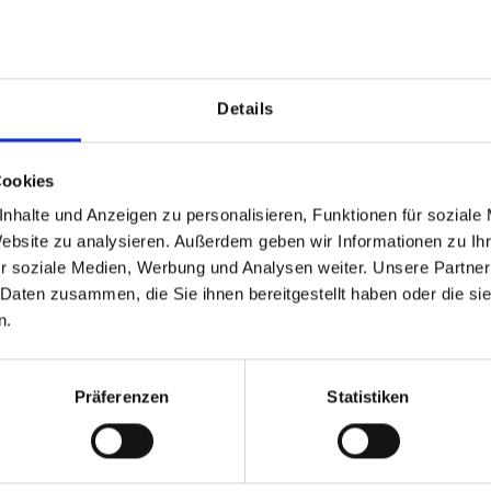
Die Sitzaufl
vielseitigen
Designerstu
Wohnbereich.
Details
materialstärk
der Sitzkomf
sie sich unt
Cookies
Gefertigt au
nhalte und Anzeigen zu personalisieren, Funktionen für soziale
überzeugt d
Website zu analysieren. Außerdem geben wir Informationen zu I
funktionale 
r soziale Medien, Werbung und Analysen weiter. Unsere Partner
leichtere, f
 Daten zusammen, die Sie ihnen bereitgestellt haben oder die s
hochwertiger
n.
entsteht zus
temperaturau
Präferenzen
Statistiken
Oberfläche 
Produktvorte
Passgenau