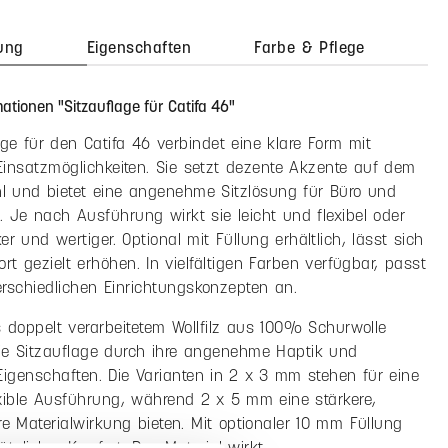
132,50 €
114,90 €
MwSt. zzgl. Versandkosten
zahl: Gib den gewünschten Wert ein oder benutze die Schaltfläche
In den Warenkorb
el hinzufügen
:
Filzstärke:
Design:
3 mm oder 5 mm
Bernadette Ehmanns
ung
Eigenschaften
Farbe & Pflege
ationen "Sitzauflage für Catifa 46"