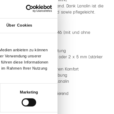
age für den Catifa 46 verbindet eine klare Form mit
 Einsatzmöglichkeiten. Sie setzt dezente Akzente auf dem
hl und bietet eine angenehme Sitzlösung für Büro und
 Je nach Ausführung wirkt sie leicht und flexibel oder
Über Cookies
er und wertiger. Optional mit Füllung erhältlich, lässt sich
ort gezielt erhöhen. In vielfältigen Farben verfügbar, passt
erschiedlichen Einrichtungskonzepten an.
s doppelt verarbeitetem Wollfilz aus 100% Schurwolle
 Medien anbieten zu können
ie Sitzauflage durch ihre angenehme Haptik und
hrer Verwendung unserer
Eigenschaften. Die Varianten in 2 x 3 mm stehen für eine
 führen diese Informationen
lexible Ausführung, während 2 x 5 mm eine stärkere,
ie im Rahmen Ihrer Nutzung
e Materialwirkung bieten. Mit optionaler 10 mm Füllung
ätzlicher Komfort. Das Material wirkt
sgleichend und schallreduzierend. Dank Lanolin ist die
Marketing
schmutz- und wasserabweisend sowie pflegeleicht.
ile auf einen Blick
 für den Designerstuhl Catifa 46 (mit und ohne