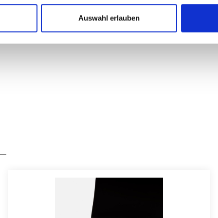
Armlehnen
Auswahl erlauben
Wollfilz 
Doppelt ve
Wahlweise
und hochw
Optional m
Angenehme
Schmutz- 
Pflegelei
Temperatu
In vielfäl
Maße
ca. 42 x 