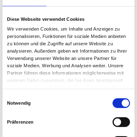
Diese Webseite verwendet Cookies
Wir verwenden Cookies, um Inhalte und Anzeigen zu
personalisieren, Funktionen für soziale Medien anbieten
zu können und die Zugriffe auf unsere Website zu
Zusammenfassung
analysieren. Außerdem geben wir Informationen zu Ihrer
Verwendung unserer Website an unsere Partner für
soziale Medien, Werbung und Analysen weiter. Unsere
Konfiguration zurücksetzen
Partner führen diese Informationen möglicherweise mit
weiteren Daten zusammen, die Sie ihnen bereitgestellt
haben oder die sie im Rahmen Ihrer Nutzung der Dienste
32,80 €
gesammelt haben.
Einwilligungsauswahl
Inhalt:
4 Stück
(8,20 € / 1 Stück)
Notwendig
Preise inkl. MwSt. zzgl. Versandkosten
Produkt Anzahl: Gib den gewünschten Wert ein oder benutze 
In den Warenkorb
Präferenzen