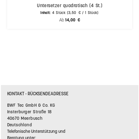
Untersetzer quadratisch (4 St.)
Inhalt:
4 Stück
(3,50 € / 1 Stück)
Regulärer Preis:
Ab
14,00 €
KONTAKT - RÜCKSENDEADRESSE
BWF Tec GmbH & Co. KG
Insterburger Straße 18
40670 Meerbusch
Deutschland