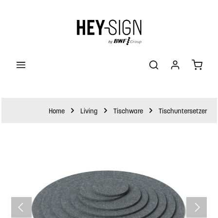
halt springen
Waren
Home
Living
Tischware
Tischuntersetzer
Bildergalerie überspringen