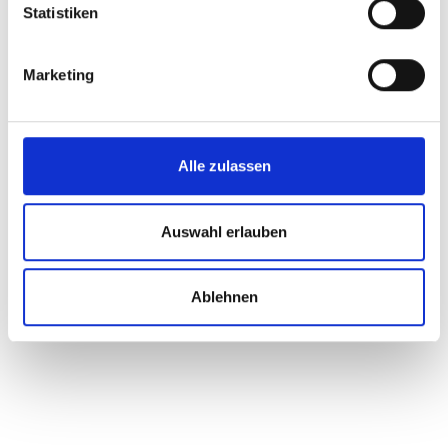
Statistiken
Zum Merkzettel hinzufügen
Produktnummer:
Filzstärke:
Marketing
541520
3 oder 5 mm
Design:
Bernadette Ehmanns
Alle zulassen
Beschreibung
Die runden Untersetzer verbinden klare Form mit
funktionalem Einsatz. Als zuverlässige Unterlage für
Auswahl erlauben
Gläser, Tassen oder Fla…
Mehr
Farbe & Pflege
Ablehnen