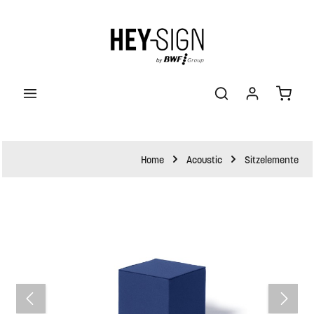
halt springen
Waren
Home
Acoustic
Sitzelemente
Bildergalerie überspringen