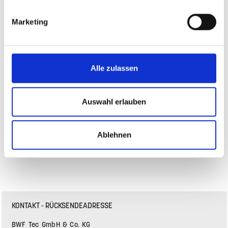
Das Sitzmöbel Quart Kid von HEY-SIGN by BWF Group
überzeugt durch seine kompakte, kubische Form und
Marketing
vielseitige Einsatzmögli…
Mehr
Farbe & Pflege
Alle zulassen
Auswahl erlauben
Ablehnen
KONTAKT - RÜCKSENDEADRESSE
BWF Tec GmbH & Co. KG