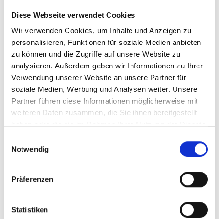
Diese Webseite verwendet Cookies
Konfiguration zurücksetzen
Wir verwenden Cookies, um Inhalte und Anzeigen zu
personalisieren, Funktionen für soziale Medien anbieten
zu können und die Zugriffe auf unsere Website zu
249,00 €
analysieren. Außerdem geben wir Informationen zu Ihrer
Preise inkl. MwSt. zzgl. Versandkosten
Verwendung unserer Website an unsere Partner für
soziale Medien, Werbung und Analysen weiter. Unsere
Produkt Anzahl: Gib den gewünschten Wert ein oder benutze 
In den Warenkorb
Partner führen diese Informationen möglicherweise mit
weiteren Daten zusammen, die Sie ihnen bereitgestellt
haben oder die sie im Rahmen Ihrer Nutzung der Dienste
Zum Merkzettel hinzufügen
gesammelt haben.
Einwilligungsauswahl
Notwendig
Produktnummer:
Filzstärke:
550672
3 mm
Design:
Präferenzen
Bernadette Ehmanns
Beschreibung
Statistiken