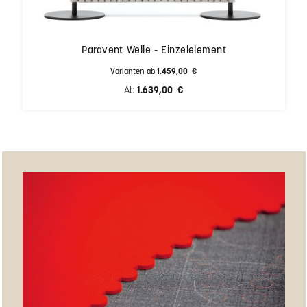
Paravent Welle - Einzelelement
Varianten ab
1.459,00 €
Regulärer Preis:
Ab
1.639,00 €