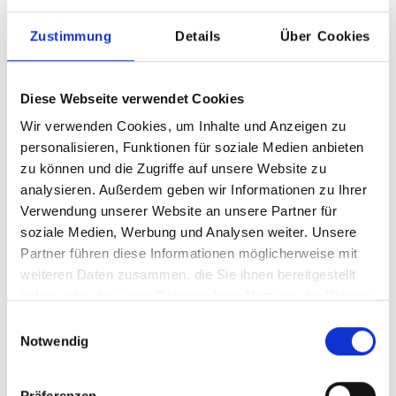
Zustimmung
Details
Über Cookies
Diese Webseite verwendet Cookies
Wir verwenden Cookies, um Inhalte und Anzeigen zu
personalisieren, Funktionen für soziale Medien anbieten
zu können und die Zugriffe auf unsere Website zu
analysieren. Außerdem geben wir Informationen zu Ihrer
Verwendung unserer Website an unsere Partner für
soziale Medien, Werbung und Analysen weiter. Unsere
Partner führen diese Informationen möglicherweise mit
weiteren Daten zusammen, die Sie ihnen bereitgestellt
haben oder die sie im Rahmen Ihrer Nutzung der Dienste
Filz-Zuschnitt
gesammelt haben.
Einwilligungsauswahl
2, 3, 5 mm
Notwendig
Regulärer Preis:
Ab
11,63 €
Präferenzen