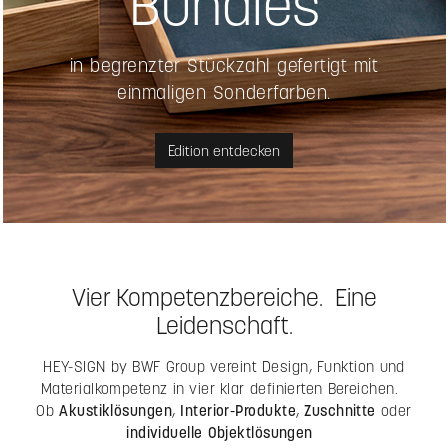
Bundles
in begrenzter Stückzahl gefertigt mit
einmaligen Sonderfarben.
Edition entdecken
Vier Kompetenzbereiche. Eine
Leidenschaft.
HEY-SIGN by BWF Group vereint Design, Funktion und
Materialkompetenz in vier klar definierten Bereichen.
Ob
Akustiklösungen
,
Interior-Produkte
,
Zuschnitte
oder
individuelle Objektlösungen