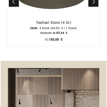
Tischset Stone (4 St.)
Inhalt:
4 Stück
(32,50 € / 1 Stück)
Varianten ab
107,64 €
Regulärer Preis:
Ab
130,00 €