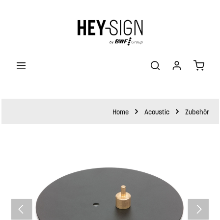
halt springen
Waren
Home
Acoustic
Zubehör
Bildergalerie überspringen