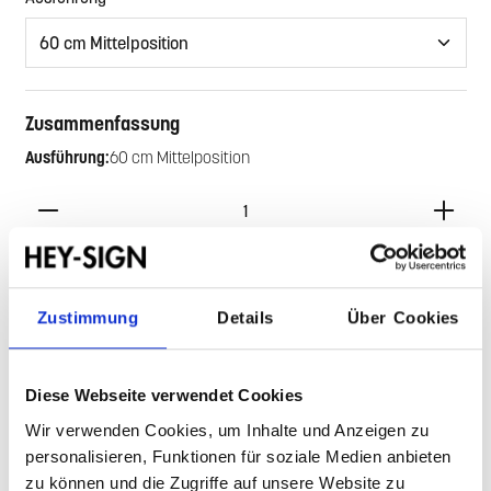
Zusammenfassung
Ausführung:
60 cm Mittelposition
Produkt Anzahl: Gib den gewünschten Wert ein oder benutze di
In den Warenkorb
Zustimmung
Details
Über Cookies
Zum Merkzettel hinzufügen
Diese Webseite verwendet Cookies
Produktnummer:
545318
Wir verwenden Cookies, um Inhalte und Anzeigen zu
personalisieren, Funktionen für soziale Medien anbieten
Beschreibung
zu können und die Zugriffe auf unsere Website zu