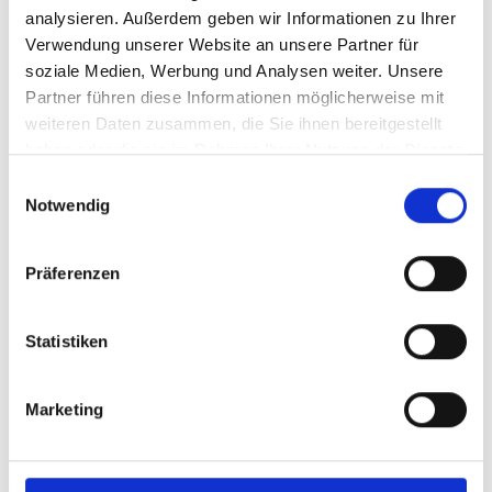
analysieren. Außerdem geben wir Informationen zu Ihrer
Sicherer Stand für funktionale Raumlösungen: Der
Verwendung unserer Website an unsere Partner für
Tellerfuß für das Tischmodul Welle in 40 cm / 60 cm
soziale Medien, Werbung und Analysen weiter. Unsere
Höhe sorgt für Stabilit…
Mehr
Partner führen diese Informationen möglicherweise mit
Farbe & Pflege
weiteren Daten zusammen, die Sie ihnen bereitgestellt
haben oder die sie im Rahmen Ihrer Nutzung der Dienste
gesammelt haben.
Einwilligungsauswahl
Notwendig
Präferenzen
Statistiken
Marketing
Produktgalerie überspringen
Das könnte Sie auch interessieren