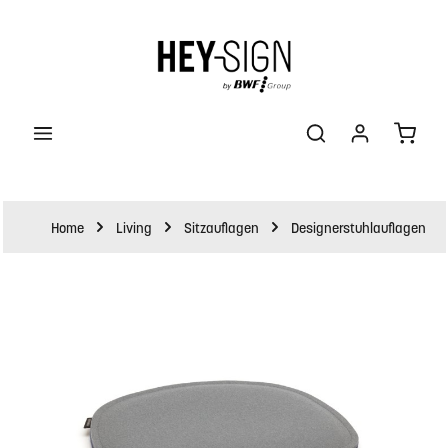
halt springen
Waren
Home
Living
Sitzauflagen
Designerstuhlauflagen
Bildergalerie überspringen