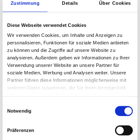
Zustimmung
Details
Über Cookies
Farbe mit Antirutsch
Zusammenfassung
Diese Webseite verwendet Cookies
Wir verwenden Cookies, um Inhalte und Anzeigen zu
personalisieren, Funktionen für soziale Medien anbieten
Konfiguration zurücksetzen
zu können und die Zugriffe auf unsere Website zu
analysieren. Außerdem geben wir Informationen zu Ihrer
Verwendung unserer Website an unsere Partner für
Anzahl
Stückpreis
soziale Medien, Werbung und Analysen weiter. Unsere
Partner führen diese Informationen möglicherweise mit
Bis
3
89,90 €
weiteren Daten zusammen, die Sie ihnen bereitgestellt
haben oder die sie im Rahmen Ihrer Nutzung der Dienste
Ab
4
78,50 €
gesammelt haben.
Einwilligungsauswahl
Notwendig
Preise inkl. MwSt. zzgl. Versandkosten
Produkt Anzahl: Gib den gewünschten Wert ein oder benutze 
In den Warenkorb
Präferenzen