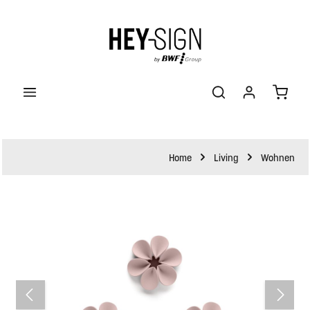
halt springen
Waren
Home
Living
Wohnen
Bildergalerie überspringen