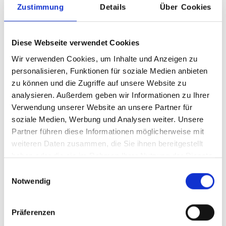
Zusammenfassung
Zustimmung
Details
Über Cookies
Größe:
S 36 x 8 cm
Diese Webseite verwendet Cookies
Wir verwenden Cookies, um Inhalte und Anzeigen zu
personalisieren, Funktionen für soziale Medien anbieten
zu können und die Zugriffe auf unsere Website zu
analysieren. Außerdem geben wir Informationen zu Ihrer
Verwendung unserer Website an unsere Partner für
soziale Medien, Werbung und Analysen weiter. Unsere
Partner führen diese Informationen möglicherweise mit
weiteren Daten zusammen, die Sie ihnen bereitgestellt
haben oder die sie im Rahmen Ihrer Nutzung der Dienste
gesammelt haben.
Einwilligungsauswahl
Notwendig
Zum Merkzettel hinzufügen
Produktnummer:
Filzstärke:
Präferenzen
556416
5 mm