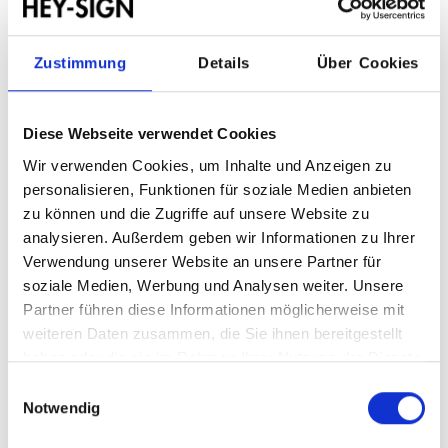
Zustimmung
Details
Über Cookies
Zusammenfassung
Model:
Book Pag 15 & 16
Diese Webseite verwendet Cookies
Wir verwenden Cookies, um Inhalte und Anzeigen zu
personalisieren, Funktionen für soziale Medien anbieten
zu können und die Zugriffe auf unsere Website zu
analysieren. Außerdem geben wir Informationen zu Ihrer
Verwendung unserer Website an unsere Partner für
soziale Medien, Werbung und Analysen weiter. Unsere
Partner führen diese Informationen möglicherweise mit
weiteren Daten zusammen, die Sie ihnen bereitgestellt
haben oder die sie im Rahmen Ihrer Nutzung der Dienste
gesammelt haben.
Einwilligungsauswahl
Notwendig