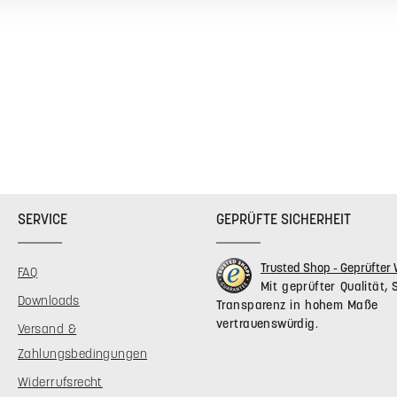
Pflegelei
Klar im D
Maße (L x B
je nach Mot