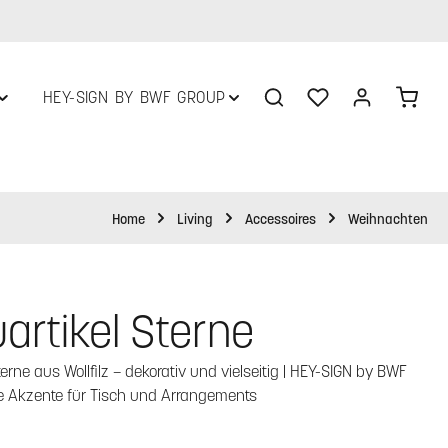
Du hast 0 Produkte 
Ware
HEY-SIGN BY BWF GROUP
Home
Living
Accessoires
Weihnachten
artikel Sterne
terne aus Wollfilz – dekorativ und vielseitig | HEY-SIGN by BWF
lle Akzente für Tisch und Arrangements