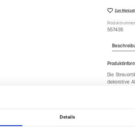
Konfiguratio
18,50 
Preise inkl. 
Produkt An
Zum Merkzett
Produktnummer
557435
Beschreib
Details
Produktinform