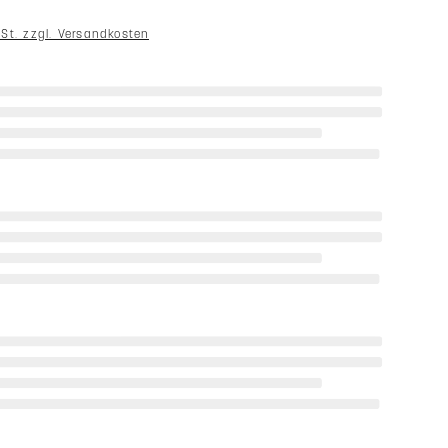
wSt. zzgl. Versandkosten
wahl
ssung