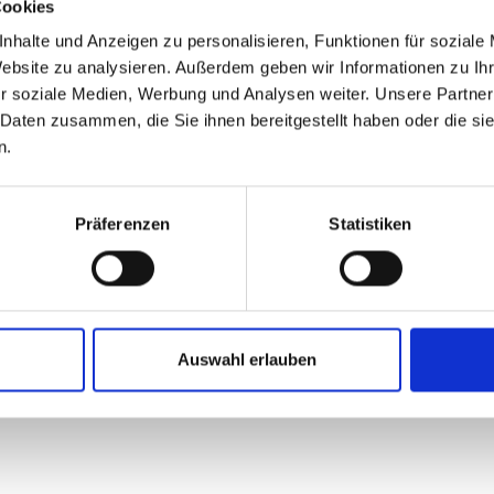
Cookies
Die Streuart
nhalte und Anzeigen zu personalisieren, Funktionen für soziale
dekorative A
Website zu analysieren. Außerdem geben wir Informationen zu I
Arrangements
r soziale Medien, Werbung und Analysen weiter. Unsere Partner
ergänzen so
 Daten zusammen, die Sie ihnen bereitgestellt haben oder die s
n.
Gefertigt au
überzeugen 
angenehme H
Präferenzen
Statistiken
Einsatzmögli
beständig i
Produktvorte
Dekorative
Auswahl erlauben
Gefertigt 
Ideal für
Kompakte 
Vielseiti
In vielfäl