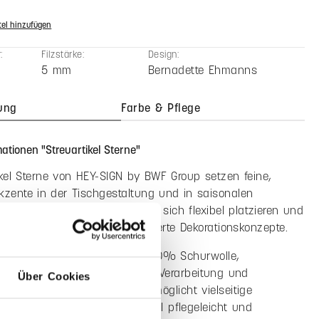
n zurücksetzen
€
MwSt. zzgl. Versandkosten
zahl: Gib den gewünschten Wert ein oder benutze die Schaltfläche
In den Warenkorb
el hinzufügen
:
Filzstärke:
Design:
5 mm
Bernadette Ehmanns
ung
Farbe & Pflege
Über Cookies
ationen "Streuartikel Sterne"