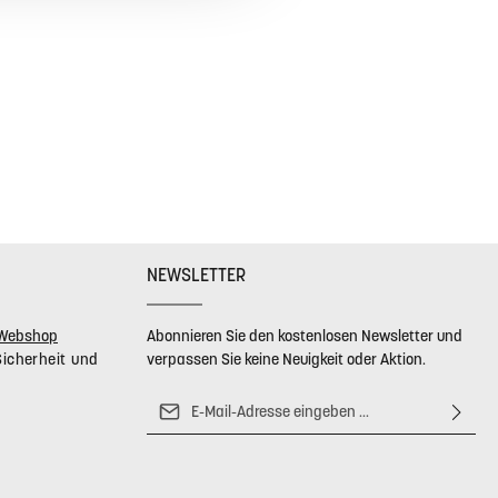
cht und langlebig
esign und funktional gestaltet
)
iv ca. 4 x 4 cm