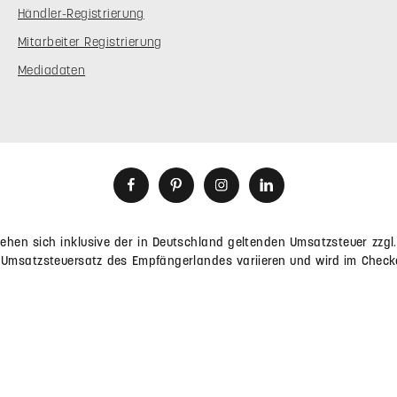
SERVICE
GEPRÜFTE SICHERHEIT
Trusted Shop - Geprüfte
FAQ
Mit geprüfter Qualität, 
Downloads
Transparenz in hohem Maße
vertrauenswürdig.
Versand &
Zahlungsbedingungen
Widerrufsrecht
Händler-Registrierung
Mitarbeiter Registrierung
Mediadaten