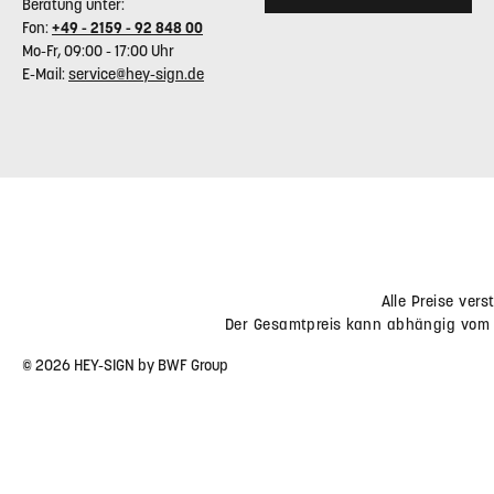
KONTAKT -
KONTAKT
RÜCKSENDEADRESSE
BWF Tec GmbH & Co. KG
Bahnhofstr. 20
BWF Tec GmbH & Co. KG
89362 Offingen
Insterburger Straße 18
Deutschland
40670 Meerbusch
Deutschland
Telefonische Unterstützung
und
Vertrag widerrufen
Beratung unter:
Fon:
+49 - 2159 - 92 848 00
Mo-Fr, 09:00 - 17:00 Uhr
E-Mail:
service@hey-sign.de