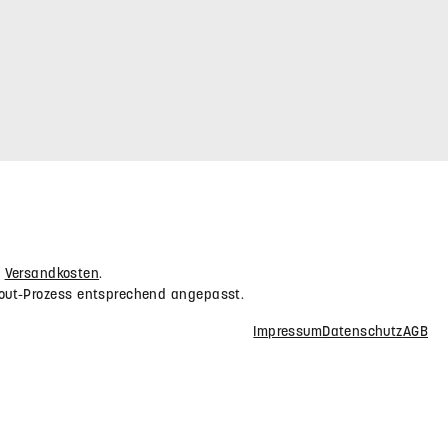
NEWSLETTER
r Webshop
Abonnieren Sie den kostenlosen Newsletter und
Sicherheit und
verpassen Sie keine Neuigkeit oder Aktion.
E-Mail-Adresse*
Datenschutz
Die mit einem Stern (*) markierten Felder
Ich habe die
sind Pflichtfelder.
Friendly Captcha
Datenschutzbestimmungen
zur
Kenntnis genommen und die
AGB
gelesen und bin mit ihnen
einverstanden.
*