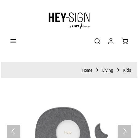
halt springen
Waren
Home
Living
Kids
Bildergalerie überspringen