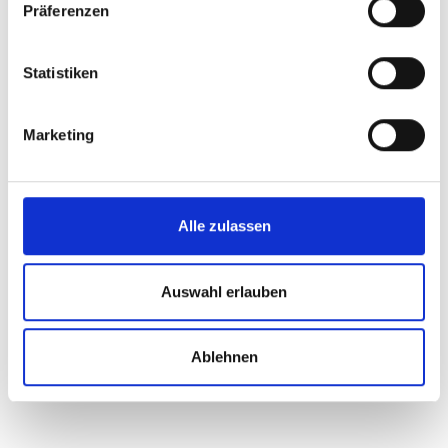
Präferenzen
Konfiguration zurücksetzen
Statistiken
Marketing
51,90 €
Preise inkl. MwSt. zzgl. Versandkosten
Produkt Anzahl: Gib den gewünschten Wert ein oder benutze 
In den Warenkorb
Alle zulassen
Zum Merkzettel hinzufügen
Auswahl erlauben
Produktnummer:
Filzstärke:
549280
5 mm
Ablehnen
Design:
Sonja Ophüls-Zilz
Beschreibung