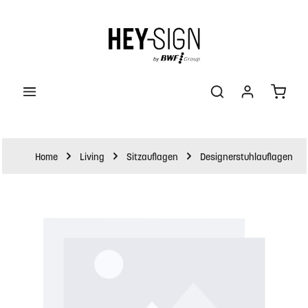
halt springen
Waren
Home
Living
Sitzauflagen
Designerstuhlauflagen
Bildergalerie überspringen