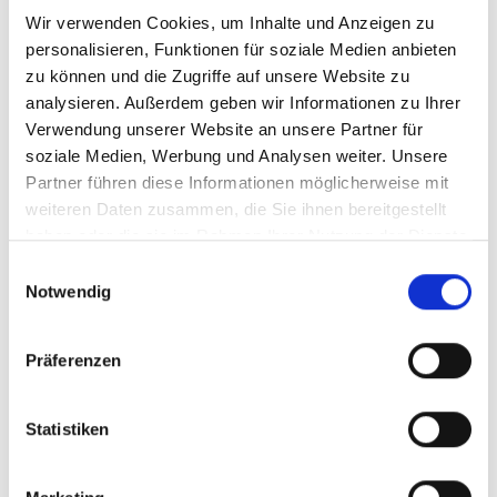
Wir verwenden Cookies, um Inhalte und Anzeigen zu
personalisieren, Funktionen für soziale Medien anbieten
Konfiguration zurücksetzen
zu können und die Zugriffe auf unsere Website zu
analysieren. Außerdem geben wir Informationen zu Ihrer
Verwendung unserer Website an unsere Partner für
soziale Medien, Werbung und Analysen weiter. Unsere
Anzahl
Stückpreis
Partner führen diese Informationen möglicherweise mit
Bis
3
89,50 €
weiteren Daten zusammen, die Sie ihnen bereitgestellt
haben oder die sie im Rahmen Ihrer Nutzung der Dienste
Ab
4
77,90 €
gesammelt haben.
Einwilligungsauswahl
Notwendig
Preise inkl. MwSt. zzgl. Versandkosten
Produkt Anzahl: Gib den gewünschten Wert ein oder benutze 
In den Warenkorb
Präferenzen
Statistiken
Zum Merkzettel hinzufügen
Produktnummer:
Filzstärke: