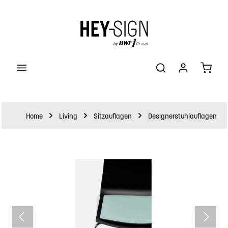
halt springen
Waren
Home
Living
Sitzauflagen
Designerstuhlauflagen
Bildergalerie überspringen