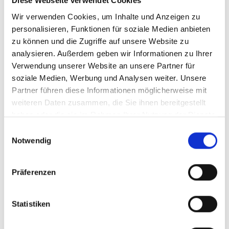
Diese Webseite verwendet Cookies
Wir verwenden Cookies, um Inhalte und Anzeigen zu
personalisieren, Funktionen für soziale Medien anbieten
Zusammenfassung
zu können und die Zugriffe auf unsere Website zu
analysieren. Außerdem geben wir Informationen zu Ihrer
Verwendung unserer Website an unsere Partner für
Konfiguration zurücksetzen
soziale Medien, Werbung und Analysen weiter. Unsere
Partner führen diese Informationen möglicherweise mit
weiteren Daten zusammen, die Sie ihnen bereitgestellt
haben oder die sie im Rahmen Ihrer Nutzung der Dienste
Anzahl
Stückpreis
gesammelt haben.
Einwilligungsauswahl
Notwendig
Bis
3
102,50 €
Ab
4
88,90 €
Präferenzen
Preise inkl. MwSt. zzgl. Versandkosten
Statistiken
Produkt Anzahl: Gib den gewünschten Wert ein oder benutze 
In den Warenkorb