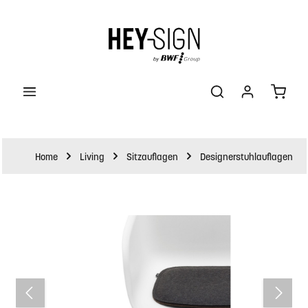
halt springen
Waren
Home
Living
Sitzauflagen
Designerstuhlauflagen
Bildergalerie überspringen