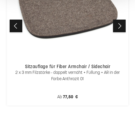
Sitzauflage für Fiber Armchair / Sidechair
2 x 3 mm Filzstärke - doppelt vernäht + Füllung + AR in der
Farbe Anthrazit 01
Regulärer Preis:
Ab
77,50 €