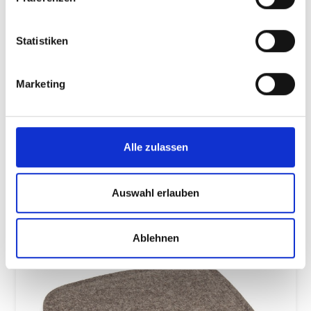
Farbe & Pflege
Statistiken
Marketing
Alle zulassen
Auswahl erlauben
Produktgalerie überspringen
Ähnliche Artikel
Ablehnen