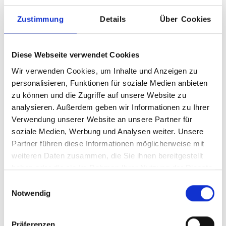
Zustimmung
Details
Über Cookies
Diese Webseite verwendet Cookies
Wir verwenden Cookies, um Inhalte und Anzeigen zu
Zum Merkzettel hinzufügen
personalisieren, Funktionen für soziale Medien anbieten
zu können und die Zugriffe auf unsere Website zu
Produktnummer:
Filzstärke:
545890
5 mm
analysieren. Außerdem geben wir Informationen zu Ihrer
Design:
Verwendung unserer Website an unsere Partner für
Bernadette Ehmanns
soziale Medien, Werbung und Analysen weiter. Unsere
Partner führen diese Informationen möglicherweise mit
Beschreibung
weiteren Daten zusammen, die Sie ihnen bereitgestellt
haben oder die sie im Rahmen Ihrer Nutzung der Dienste
Die Sitzauflage für den Fiber Armchair und Sidechair
gesammelt haben.
ergänzt die klare Linienführung der Designerstühle um
Einwilligungsauswahl
eine funktion…
Mehr
Notwendig
Eigenschaften
Präferenzen