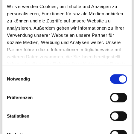
Wir verwenden Cookies, um Inhalte und Anzeigen zu
personalisieren, Funktionen für soziale Medien anbieten
zu können und die Zugriffe auf unsere Website zu
Anzahl
Stückpreis
analysieren. Außerdem geben wir Informationen zu Ihrer
Bis
3
45,90 €
Verwendung unserer Website an unsere Partner für
soziale Medien, Werbung und Analysen weiter. Unsere
Ab
4
39,90 €
Partner führen diese Informationen möglicherweise mit
weiteren Daten zusammen, die Sie ihnen bereitgestellt
Preise inkl. MwSt. zzgl. Versandkosten
haben oder die sie im Rahmen Ihrer Nutzung der Dienste
gesammelt haben.
Produkt Anzahl: Gib den gewünschten Wert ein oder benutze 
Einwilligungsauswahl
In den Warenkorb
Notwendig
Präferenzen
Zum Merkzettel hinzufügen
Produktnummer:
Filzstärke:
546006
5 mm
Statistiken
Design:
Bernadette Ehmanns