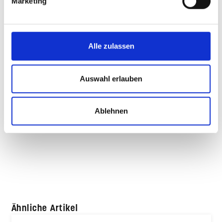
Marketing
Beschreibung
Die Sitzauflage für den Designerstuhl Fjord ergänzt die
klare Formensprache um eine funktionale und zugleich
Alle zulassen
zurückhaltende…
Mehr
Eigenschaften
Auswahl erlauben
Farbe & Pflege
Ablehnen