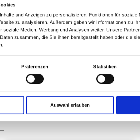
Cookies
Reinigungsmi
nhalte und Anzeigen zu personalisieren, Funktionen für soziale
Besonderhei
Website zu analysieren. Außerdem geben wir Informationen zu I
r soziale Medien, Werbung und Analysen weiter. Unsere Partner
Sitzauflag
 Daten zusammen, die Sie ihnen bereitgestellt haben oder die s
Inkl. Anti
n.
Verfügbar
Formbestä
Robust, pf
Präferenzen
Statistiken
Schallabs
Wärme und
Schmutz-
Maße (L x B
Auswahl erlauben
ca. 42 x 37