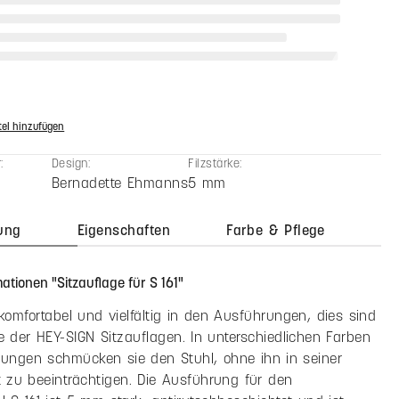
n zurücksetzen
Stückpreis
57,90 €
50,50 €
MwSt. zzgl. Versandkosten
zahl: Gib den gewünschten Wert ein oder benutze die Schaltfläche
In den Warenkorb
el hinzufügen
:
Design:
Filzstärke:
Bernadette Ehmanns
5 mm