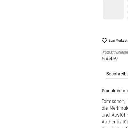
Konfiguratio
Anzahl
Bis
3
Ab
4
Preise inkl. 
Produkt An
Zum Merkzett
Produktnummer
555459