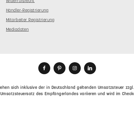
SERVICE
GEPRÜFTE SICHERHEIT
Trusted Shop - Geprüfte
FAQ
Mit geprüfter Qualität, 
Downloads
Transparenz in hohem Maße
vertrauenswürdig.
Versand &
Zahlungsbedingungen
Widerrufsrecht
Händler-Registrierung
Mitarbeiter Registrierung
Mediadaten