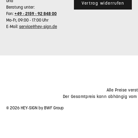
KONTAKT -
KONTAKT
RÜCKSENDEADRESSE
BWF Tec GmbH & Co. KG
Bahnhofstr. 20
BWF Tec GmbH & Co. KG
89362 Offingen
Insterburger Straße 18
Deutschland
40670 Meerbusch
Deutschland
Telefonische Unterstützung
und
Vertrag widerrufen
Beratung unter:
Fon:
+49 - 2159 - 92 848 00
Mo-Fr, 09:00 - 17:00 Uhr
E-Mail:
service@hey-sign.de