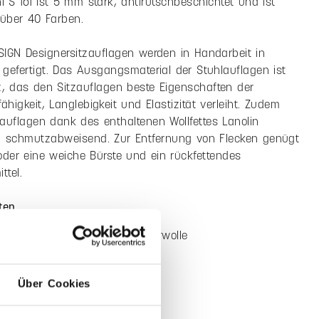
ung
Eigenschaften
Farbe & Pflege
ationen "Sitzauflage für S 161"
omfortabel und vielfältig in den Ausführungen, dies sind
 der HEY-SIGN Sitzauflagen. In unterschiedlichen Farben
ungen schmücken sie den Stuhl, ohne ihn in seiner
t zu beeinträchtigen. Die Ausführung für den
l S 161 ist 5 mm stark, antirutschbeschichtet und ist
n über 40 Farben.
SIGN Designersitzauflagen werden in Handarbeit in
gefertigt. Das Ausgangsmaterial der Stuhlauflagen ist
ilz, das den Sitzauflagen beste Eigenschaften der
ähigkeit, Langlebigkeit und Elastizität verleiht. Zudem
zauflagen dank des enthaltenen Wollfettes Lanolin
Über Cookies
 schmutzabweisend. Zur Entfernung von Flecken genügt
oder eine weiche Bürste und ein rückfettendes