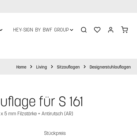
Du hast 0 Produkte 
Ware
HEY-SIGN BY BWF GROUP
Home
Living
Sitzauflagen
Designerstuhlauflagen
uflage für S 161
x 5 mm Filzstärke + Antirutsch (AR)
Stückpreis