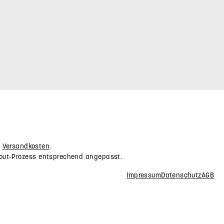
NEWSLETTER
r Webshop
Abonnieren Sie den kostenlosen Newsletter und
Sicherheit und
verpassen Sie keine Neuigkeit oder Aktion.
E-Mail-Adresse*
Datenschutz
Die mit einem Stern (*) markierten Felder
Ich habe die
sind Pflichtfelder.
Friendly Captcha
Datenschutzbestimmungen
zur
Kenntnis genommen und die
AGB
gelesen und bin mit ihnen
einverstanden.
*