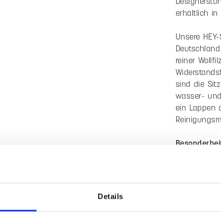
Beschreib
Produktinform
Formschön, k
die Merkmale
und Ausführ
Authentizitä
Designerstuh
erhältlich i
Unsere HEY-
Deutschland 
reiner Wollf
Widerstandsf
sind die Sit
Details
wasser- und
ein Lappen 