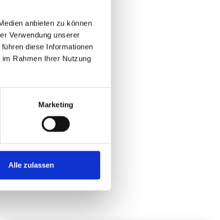
ttel.
 Medien anbieten zu können
ten
hrer Verwendung unserer
 führen diese Informationen
e aus 100% zertifizierter Schurwolle
ie im Rahmen Ihrer Nutzung
rutschbeschichtung (AR)
 in mehr als 15 Farben
ndig
legeleicht und langlebig
Marketing
orbierend
 Kälte isolierend
 und wasserabweisend
)
Alle zulassen
 cm