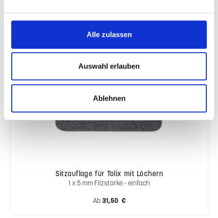
Alle zulassen
Auswahl erlauben
Ablehnen
Sitzauflage für Tolix mit Löchern
1 x 5 mm Filzstärke - einfach
Regulärer Preis:
Ab
31,50 €