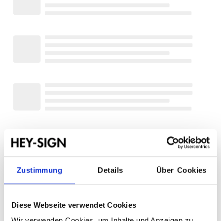
Zum Merkzettel hinzufügen
Produktnummer:
Filzstärke:
Zustimmung
Details
Über Cookies
560221
5 mm
Design:
Bernadette Ehmanns
Diese Webseite verwendet Cookies
Beschreibung
Wir verwenden Cookies, um Inhalte und Anzeigen zu