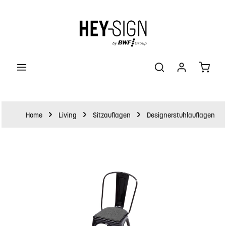
halt springen
Waren
Home
Living
Sitzauflagen
Designerstuhlauflagen
Bildergalerie überspringen