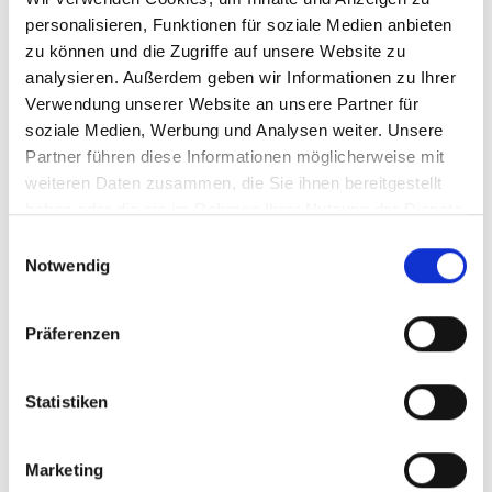
personalisieren, Funktionen für soziale Medien anbieten
Reduziertes Design mit präziser Formgebung: Die
zu können und die Zugriffe auf unsere Website zu
Sitzauflage für den Designerstuhl Tolix von HEY-SIGN
by BWF Group ist passge…
Mehr
analysieren. Außerdem geben wir Informationen zu Ihrer
Verwendung unserer Website an unsere Partner für
Eigenschaften
soziale Medien, Werbung und Analysen weiter. Unsere
Farbe & Pflege
Partner führen diese Informationen möglicherweise mit
weiteren Daten zusammen, die Sie ihnen bereitgestellt
haben oder die sie im Rahmen Ihrer Nutzung der Dienste
gesammelt haben.
Einwilligungsauswahl
Notwendig
Präferenzen
Statistiken
Produktgalerie überspringen
Ähnliche Artikel
Marketing