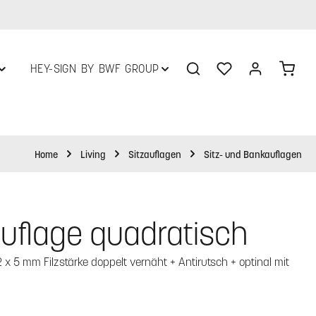
Du hast 0 Produkte 
Ware
HEY-SIGN BY BWF GROUP
Home
Living
Sitzauflagen
Sitz- und Bankauflagen
auflage quadratisch
x 5 mm Filzstärke doppelt vernäht + Antirutsch + optinal mit