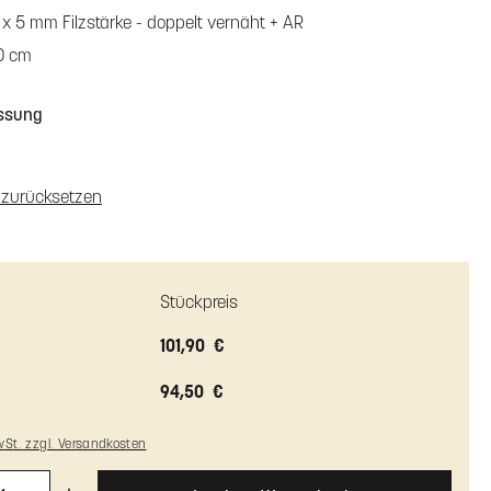
 x 5 mm Filzstärke - doppelt vernäht + AR
0 cm
en
t Antirutsch
ssung