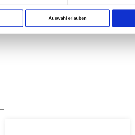
Produktvorte
Auswahl erlauben
Quadratis
Wollfilz 
2x5 mm ve
Mit Antir
Optional 
Ein- oder
Schallab
Schmutz-
Pflegelei
In vielfäl
Maße (L x 
ca. 35 x 3
ca. 40 x 40