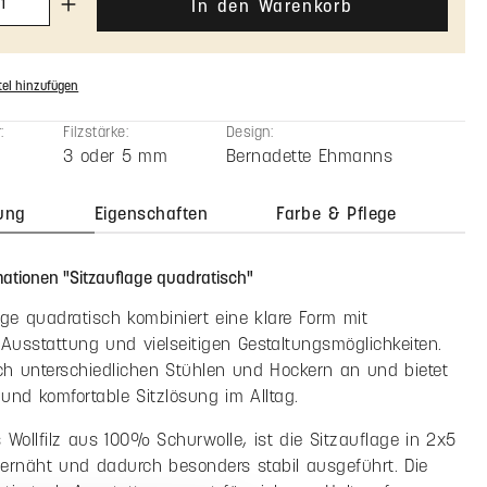
n zurücksetzen
Stückpreis
101,90 €
94,50 €
MwSt. zzgl. Versandkosten
zahl: Gib den gewünschten Wert ein oder benutze die Schaltfläche
In den Warenkorb
el hinzufügen
:
Filzstärke:
Design: