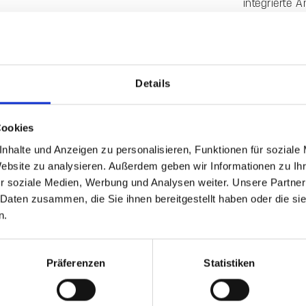
556091
Beschreib
Details
Produktinform
Die Sitzaufl
funktionaler
Cookies
Sie passt si
nhalte und Anzeigen zu personalisieren, Funktionen für soziale
eine sichere
Website zu analysieren. Außerdem geben wir Informationen zu I
r soziale Medien, Werbung und Analysen weiter. Unsere Partner
Gefertigt au
 Daten zusammen, die Sie ihnen bereitgestellt haben oder die s
mm Stärke v
n.
integrierte 
verschiedene
mm starken 
Präferenzen
Statistiken
bieten. Das
pflegeleicht
eine dauerh