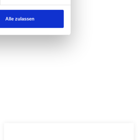
ile auf einen Blick
Alle zulassen
che Sitzauflage für Stühle und Hocker
aus 100% Schurwolle
rnäht für stabile, hochwertige Ausführung
utsch-Ausstattung für sicheren Halt
mit 10 mm Füllung für erhöhten Komfort
 zweifarbig gestaltbar
sorbierend und angenehm im Gebrauch
 und wasserabweisend
cht und unkompliziert in der Handhabung
tigen Farben verfügbar
B)
5 cm
 cm