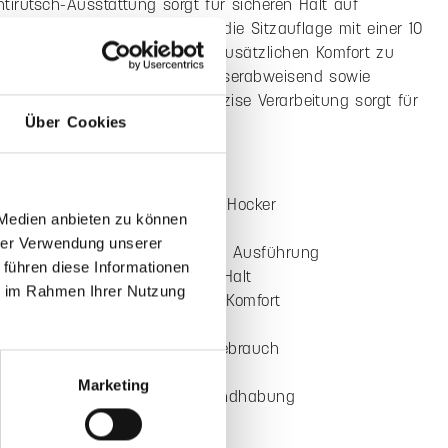
3 oder 5 mm
Bernadette Ehmanns
ung
Eigenschaften
Farbe & Pflege
Über Cookies
ationen "Sitzauflage quadratisch"
age quadratisch kombiniert eine klare Form mit
 Ausstattung und vielseitigen Gestaltungsmöglichkeiten.
ch unterschiedlichen Stühlen und Hockern an und bietet
 Medien anbieten zu können
 und komfortable Sitzlösung im Alltag.
hrer Verwendung unserer
 führen diese Informationen
s Wollfilz aus 100% Schurwolle, ist die Sitzauflage in 2x5
ie im Rahmen Ihrer Nutzung
ernäht und dadurch besonders stabil ausgeführt. Die
Antirutsch-Ausstattung sorgt für sicheren Halt auf
n Oberflächen. Optional kann die Sitzauflage mit einer 10
Füllung gewählt werden, um zusätzlichen Komfort zu
Marketing
 Material ist schmutz- und wasserabweisend sowie
 im täglichen Gebrauch. Die präzise Verarbeitung sorgt für
aft hochwertige Anmutung.