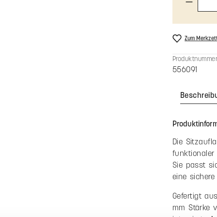
Konfiguratio
Anzahl
Bis
3
Ab
4
Preise inkl. 
Produkt An
Zum Merkzett
Produktnummer