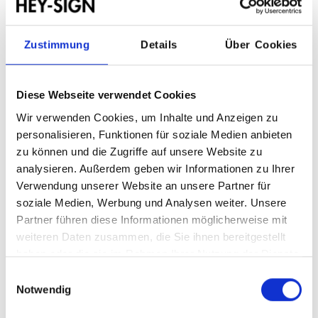
Zusammenfassung
Filzstärke:
3 mm
Zustimmung
Details
Über Cookies
Farbauswahl
Diese Webseite verwendet Cookies
Farben
Wir verwenden Cookies, um Inhalte und Anzeigen zu
personalisieren, Funktionen für soziale Medien anbieten
zu können und die Zugriffe auf unsere Website zu
analysieren. Außerdem geben wir Informationen zu Ihrer
Verwendung unserer Website an unsere Partner für
soziale Medien, Werbung und Analysen weiter. Unsere
Partner führen diese Informationen möglicherweise mit
weiteren Daten zusammen, die Sie ihnen bereitgestellt
haben oder die sie im Rahmen Ihrer Nutzung der Dienste
gesammelt haben.
Einwilligungsauswahl
Zusammenfassung
Notwendig