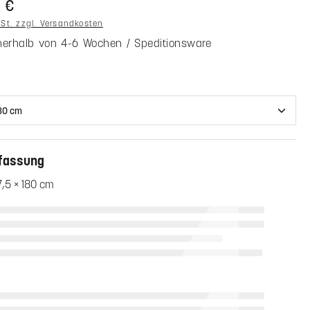
 €
wSt. zzgl. Versandkosten
nnerhalb von 4-6 Wochen / Speditionsware
hlen
fassung
7,5 × 180 cm
wahl