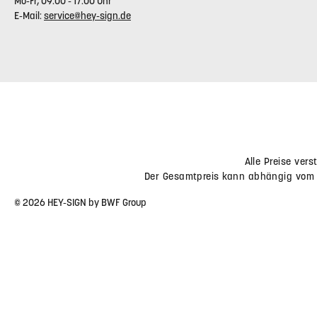
RÜCKSENDEADRESSE
BWF Tec GmbH & Co. KG
Bahnhofstr. 20
BWF Tec GmbH & Co. KG
89362 Offingen
Insterburger Straße 18
Deutschland
40670 Meerbusch
Deutschland
Telefonische Unterstützung
und
Vertrag widerrufen
Beratung unter:
Fon:
+49 - 2159 - 92 848 00
Mo-Fr, 09:00 - 17:00 Uhr
E-Mail:
service@hey-sign.de