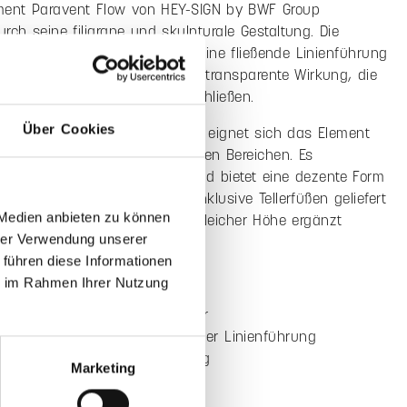
el hinzufügen
:
Filzstärke:
Design:
3 mm
Sonja Ophüls-Zilz
Über Cookies
ung
Farbe & Pflege
mationen "Paravent Flow, Einzelement"
 Medien anbieten zu können
ment Paravent Flow von HEY-SIGN by BWF Group
hrer Verwendung unserer
rch seine filigrane und skulpturale Gestaltung. Die
 führen diese Informationen
gedrehten Lamellen erzeugen eine fließende Linienführung
ie im Rahmen Ihrer Nutzung
n dem Raumteiler eine leichte, transparente Wirkung, die
uriert, ohne sie optisch zu schließen.
s Wollfilz aus 100% Schurwolle eignet sich das Element
Marketing
atz in privaten und gewerblichen Bereichen. Es
 ein angenehmes Raumklima und bietet eine dezente Form