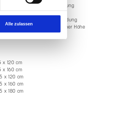
utzes. Das Einzelement wird inklusive Tellerfüßen geliefert
xibel durch weitere Elemente gleicher Höhe ergänzt
Alle zulassen
ile auf einen Blick
nt für Paravent Flow Raumteiler
 Lamellenstruktur mit dynamischer Linienführung
nd transparente Raumgliederung
 schwarze Tellerfüße
tzt ein angenehmes Raumklima
 Sichtschutz bei offener Gestaltung
 und wasserabweisende
ften Pflegeleicht in der Anwendung
r mit weiteren Elementen gleicher Höhe
tigen Farben verfügbar
,5 x 120 cm