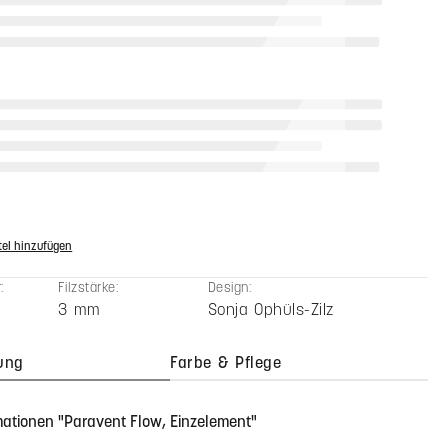
ssung
n zurücksetzen
00 €
MwSt. zzgl. Versandkosten
zahl: Gib den gewünschten Wert ein oder benutze die Schaltfläche
In den Warenkorb