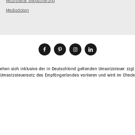
Trusted Shop - Geprüfte
FAQ
Mit geprüfter Qualität, 
Downloads
Transparenz in hohem Maße
vertrauenswürdig.
Versand &
Zahlungsbedingungen
Widerrufsrecht
Händler-Registrierung
Mitarbeiter Registrierung
Mediadaten