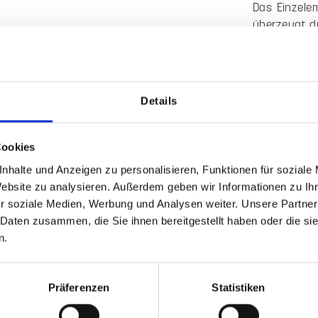
Zum Merkzett
Produktnummer
557201
Details
Beschreib
Cookies
Produktinfor
nhalte und Anzeigen zu personalisieren, Funktionen für soziale
Das Einzele
Website zu analysieren. Außerdem geben wir Informationen zu I
überzeugt du
r soziale Medien, Werbung und Analysen weiter. Unsere Partner
rhythmisch 
 Daten zusammen, die Sie ihnen bereitgestellt haben oder die s
und verleihe
n.
Räume strukt
Gefertigt au
Präferenzen
Statistiken
für den Eins
unterstützt