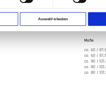
des Sichtsch
und kann fle
werden.
Auswahl erlauben
Produktvorte
Einzeleme
Filigrane
Leichte u
Inklusive
Unterstü
Effektiver
Schmutz-
Eigenscha
Erweiterba
In vielfäl
Maße
ca. 60 / 87