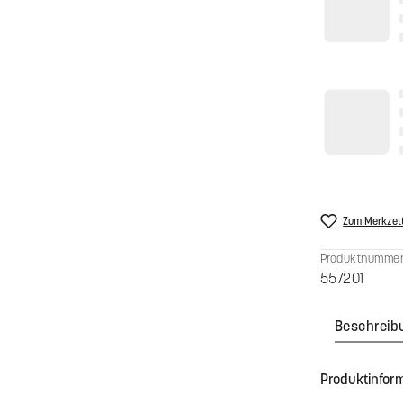
Zusammenfa
Konfiguratio
1.025,
Preise inkl. 
Produkt An