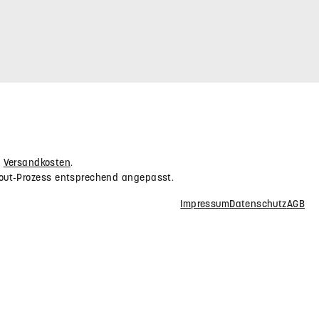
r Webshop
Abonnieren Sie den kostenlosen Newsletter und
Sicherheit und
verpassen Sie keine Neuigkeit oder Aktion.
E-Mail-Adresse*
Datenschutz
Die mit einem Stern (*) markierten Felder
Ich habe die
sind Pflichtfelder.
Friendly Captcha
Datenschutzbestimmungen
zur
Kenntnis genommen und die
AGB
gelesen und bin mit ihnen
einverstanden.
*