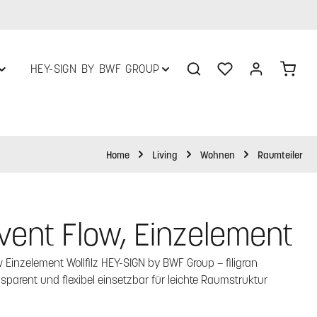
Du hast 0 Produkte 
Ware
HEY-SIGN BY BWF GROUP
Home
Living
Wohnen
Raumteiler
vent Flow, Einzelement
 Einzelement Wollfilz HEY-SIGN by BWF Group – filigran
ansparent und flexibel einsetzbar für leichte Raumstruktur