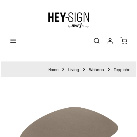
halt springen
Waren
Home
Living
Wohnen
Teppiche
Bildergalerie überspringen