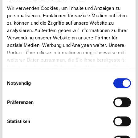
Wir verwenden Cookies, um Inhalte und Anzeigen zu
Zusammenfassung
personalisieren, Funktionen für soziale Medien anbieten
zu können und die Zugriffe auf unsere Website zu
analysieren. Außerdem geben wir Informationen zu Ihrer
Konfiguration zurücksetzen
Verwendung unserer Website an unsere Partner für
soziale Medien, Werbung und Analysen weiter. Unsere
Partner führen diese Informationen möglicherweise mit
698,99 €
weiteren Daten zusammen, die Sie ihnen bereitgestellt
Preise inkl. MwSt. zzgl. Versandkosten
haben oder die sie im Rahmen Ihrer Nutzung der Dienste
gesammelt haben.
Produkt Anzahl: Gib den gewünschten Wert ein oder benutze 
Einwilligungsauswahl
In den Warenkorb
Notwendig
Präferenzen
Zum Merkzettel hinzufügen
Produktnummer:
Filzstärke:
555212
5 mm
Statistiken
Design:
Bernadette Ehmanns und Sonja Ophüls-Zilz