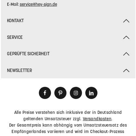
KONTAKT - RÜCKSENDEADRESSE
BWF Tec GmbH & Co. KG
Insterburger Straße 18
40670 Meerbusch
Deutschland
Telefonische Unterstützung und
Beratung unter:
Fon:
+49 - 2159 - 92 848 00
Mo-Fr, 09:00 - 17:00 Uhr
E-Mail:
service@hey-sign.de
KONTAKT