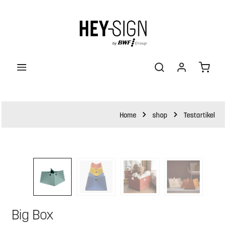
halt springen
Waren
Home
shop
Testartikel
Bildergalerie überspringen
Big Box