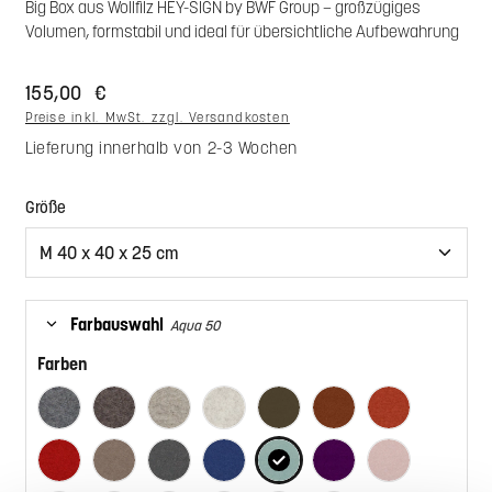
Big Box aus Wollfilz HEY-SIGN by BWF Group – großzügiges
Volumen, formstabil und ideal für übersichtliche Aufbewahrung
155,00 €
Preise inkl. MwSt. zzgl. Versandkosten
Lieferung innerhalb von 2-3 Wochen
auswählen
Größe
Farbauswahl
Aqua 50
Farben
Anthrazit 01
Pepper 47
Hellmeliert 07
Marmor 06
Umbra 42
Zimt 67
Iron 66
Rot 11
Taupe 35
Taubengrau 17
Indigo 12
Aqua 50
Pflaume 68
Powder 51