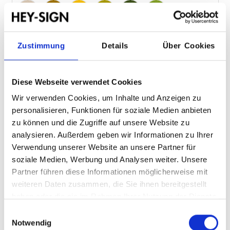
Macadamia 86
Mustard 96
Raps 93
Verde 25
Oliv 24
Maigrün 30
Zustimmung
Details
Über Cookies
Zusammenfassung
Größe:
M 40 x 40 x 25 cm
Diese Webseite verwendet Cookies
Farben:
Aqua 50
Wir verwenden Cookies, um Inhalte und Anzeigen zu
personalisieren, Funktionen für soziale Medien anbieten
Hinweis zum Widerruf
zu können und die Zugriffe auf unsere Website zu
analysieren. Außerdem geben wir Informationen zu Ihrer
Verwendung unserer Website an unsere Partner für
Produkt individuell konfigurierbar und daher vom
soziale Medien, Werbung und Analysen weiter. Unsere
Widerruf ausgeschlossen.
Partner führen diese Informationen möglicherweise mit
weiteren Daten zusammen, die Sie ihnen bereitgestellt
haben oder die sie im Rahmen Ihrer Nutzung der Dienste
gesammelt haben.
Einwilligungsauswahl
155,00 €
Notwendig
Preise inkl. MwSt. zzgl. Versandkosten