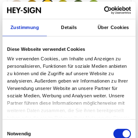
Macadamia 86
Mustard 96
Raps 93
Verde 25
Oliv 24
Maigrün 30
Zustimmung
Details
Über Cookies
Zusammenfassung
Größe:
S 30 x 30 x 20 cm
Diese Webseite verwendet Cookies
Farben:
Raps 93
Wir verwenden Cookies, um Inhalte und Anzeigen zu
personalisieren, Funktionen für soziale Medien anbieten
Hinweis zum Widerruf
zu können und die Zugriffe auf unsere Website zu
analysieren. Außerdem geben wir Informationen zu Ihrer
Verwendung unserer Website an unsere Partner für
Produkt individuell konfigurierbar und daher vom
soziale Medien, Werbung und Analysen weiter. Unsere
Widerruf ausgeschlossen.
Partner führen diese Informationen möglicherweise mit
weiteren Daten zusammen, die Sie ihnen bereitgestellt
haben oder die sie im Rahmen Ihrer Nutzung der Dienste
gesammelt haben.
Einwilligungsauswahl
109,00 €
Notwendig
Preise inkl. MwSt. zzgl. Versandkosten