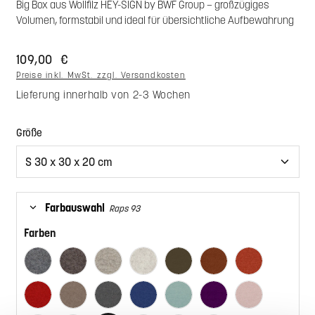
Big Box aus Wollfilz HEY-SIGN by BWF Group – großzügiges
Volumen, formstabil und ideal für übersichtliche Aufbewahrung
109,00 €
Preise inkl. MwSt. zzgl. Versandkosten
Lieferung innerhalb von 2-3 Wochen
auswählen
Größe
Farbauswahl
Raps 93
Farben
Anthrazit 01
Pepper 47
Hellmeliert 07
Marmor 06
Umbra 42
Zimt 67
Iron 66
Rot 11
Taupe 35
Taubengrau 17
Indigo 12
Aqua 50
Pflaume 68
Powder 51