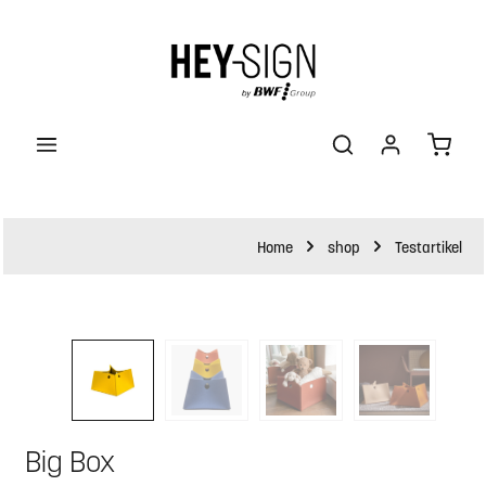
halt springen
Waren
Home
shop
Testartikel
Bildergalerie überspringen
Big Box