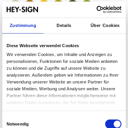
Macadamia 86
Mustard 96
Raps 93
Verde 25
Oliv 24
Maigrün 30
Zustimmung
Details
Über Cookies
Zusammenfassung
Größe:
S 30 x 30 x 20 cm
Diese Webseite verwendet Cookies
Farben:
Walnuss 29
Wir verwenden Cookies, um Inhalte und Anzeigen zu
personalisieren, Funktionen für soziale Medien anbieten
Hinweis zum Widerruf
zu können und die Zugriffe auf unsere Website zu
analysieren. Außerdem geben wir Informationen zu Ihrer
Verwendung unserer Website an unsere Partner für
Produkt individuell konfigurierbar und daher vom
soziale Medien, Werbung und Analysen weiter. Unsere
Widerruf ausgeschlossen.
Partner führen diese Informationen möglicherweise mit
weiteren Daten zusammen, die Sie ihnen bereitgestellt
haben oder die sie im Rahmen Ihrer Nutzung der Dienste
gesammelt haben.
Einwilligungsauswahl
109,00 €
Notwendig
Preise inkl. MwSt. zzgl. Versandkosten