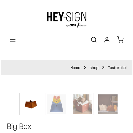
halt springen
Waren
Home
shop
Testartikel
Bildergalerie überspringen
Big Box