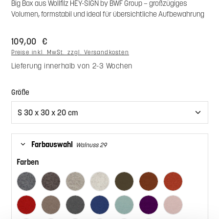
Big Box aus Wollfilz HEY-SIGN by BWF Group – großzügiges
Volumen, formstabil und ideal für übersichtliche Aufbewahrung
109,00 €
Preise inkl. MwSt. zzgl. Versandkosten
Lieferung innerhalb von 2-3 Wochen
auswählen
Größe
Farbauswahl
Walnuss 29
Farben
Anthrazit 01
Pepper 47
Hellmeliert 07
Marmor 06
Umbra 42
Zimt 67
Iron 66
Rot 11
Taupe 35
Taubengrau 17
Indigo 12
Aqua 50
Pflaume 68
Powder 51