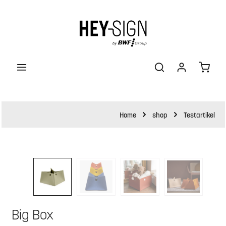
halt springen
Waren
Home
shop
Testartikel
Bildergalerie überspringen
Big Box