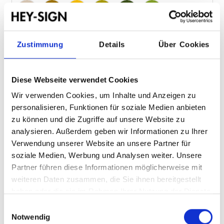
Macadamia 86
Mustard 96
Raps 93
Verde 25
Oliv 24
Maigrün 30
Zustimmung
Details
Über Cookies
Zusammenfassung
Größe:
M 40 x 40 x 25 cm
Diese Webseite verwendet Cookies
Farben:
Salbeigrün 27295
Wir verwenden Cookies, um Inhalte und Anzeigen zu
personalisieren, Funktionen für soziale Medien anbieten
Hinweis zum Widerruf
zu können und die Zugriffe auf unsere Website zu
analysieren. Außerdem geben wir Informationen zu Ihrer
Verwendung unserer Website an unsere Partner für
Produkt individuell konfigurierbar und daher vom
soziale Medien, Werbung und Analysen weiter. Unsere
Widerruf ausgeschlossen.
Partner führen diese Informationen möglicherweise mit
weiteren Daten zusammen, die Sie ihnen bereitgestellt
haben oder die sie im Rahmen Ihrer Nutzung der Dienste
gesammelt haben.
Einwilligungsauswahl
155,00 €
Notwendig
Preise inkl. MwSt. zzgl. Versandkosten