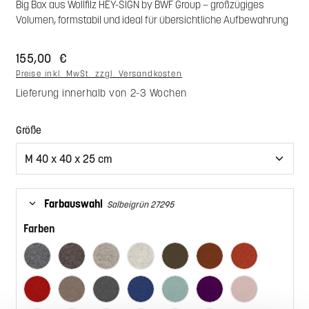
Big Box aus Wollfilz HEY-SIGN by BWF Group – großzügiges
Volumen, formstabil und ideal für übersichtliche Aufbewahrung
155,00 €
Preise inkl. MwSt. zzgl. Versandkosten
Lieferung innerhalb von 2-3 Wochen
auswählen
Größe
Farbauswahl
Salbeigrün 27295
Farben
Anthrazit 01
Pepper 47
Hellmeliert 07
Marmor 06
Umbra 42
Zimt 67
Iron 66
Rot 11
Taupe 35
Taubengrau 17
Indigo 12
Aqua 50
Pflaume 68
Powder 51