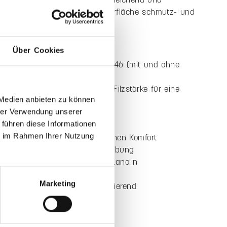
age für den Catifa 46 überzeugt durch eine klare Form
erialstarke Ausführung. Sie ergänzt den Designerstuhl
ise gefertigte Sitzlösung für Büro und Wohnbereich. Die
Über Cookies
Antirutsch-Ausstattung sorgt für sicheren Halt auf der
ptional mit Füllung erhältlich, lässt sich der Sitzkomfort
hen. In vielfältigen Farben verfügbar, fügt sich die Auflage
nterschiedliche Raumkonzepte ein.
 Medien anbieten zu können
s doppelt verarbeitetem Wollfilz in 2 x 5 mm aus 100%
hrer Verwendung unserer
ietet die Sitzauflage eine besonders wertige
 führen diese Informationen
ung. Die doppelte Verarbeitung unterstreicht die präzise
ie im Rahmen Ihrer Nutzung
Mit optionaler 10 mm Füllung entsteht zusätzlicher
 Material wirkt temperaturausgleichend und
erend. Dank Lanolin ist die Oberfläche schmutz- und
Marketing
send sowie pflegeleicht.
ile auf einen Blick
 für den Designerstuhl Catifa 46 (mit und ohne