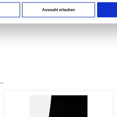
Armlehnen
Auswahl erlauben
Wollfilz a
materials
Doppelt ve
Mit Antiru
Optional m
Angenehme
Schmutz- 
Pflegelei
Temperatu
In vielfäl
Maße
ca. 42 x 