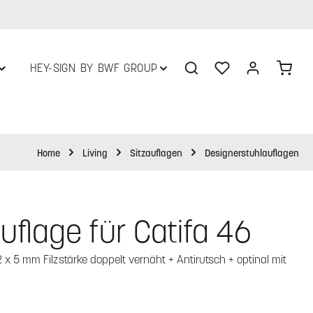
Du hast 0 Produkte 
Ware
HEY-SIGN BY BWF GROUP
Home
Living
Sitzauflagen
Designerstuhlauflagen
uflage für Catifa 46
x 5 mm Filzstärke doppelt vernäht + Antirutsch + optinal mit