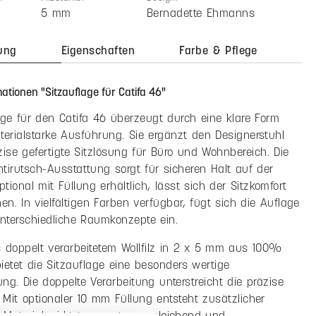
Stückpreis
123,50 €
107,50 €
MwSt. zzgl. Versandkosten
zahl: Gib den gewünschten Wert ein oder benutze die Schaltfläche
In den Warenkorb
el hinzufügen
:
Filzstärke:
Design:
5 mm
Bernadette Ehmanns
ung
Eigenschaften
Farbe & Pflege
ationen "Sitzauflage für Catifa 46"