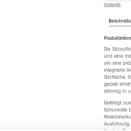
Anzahl
Bis
3
Ab
4
Preise inkl. 
Produkt An
Zum Merkzett
Produktnummer
538655
Beschreib
Produktinform