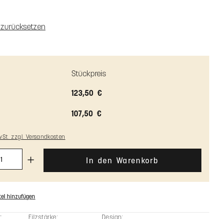
t Antirutsch
ssung
n zurücksetzen