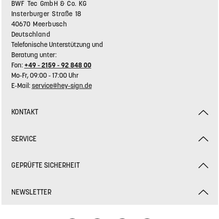
Sitzauflage für Eames Plastic Sidechair
1 x 5 mm Filzstärke - einfach
Regulärer Preis:
Ab
31,90 €
KONTAKT - RÜCKSENDEADRESSE
BWF Tec GmbH & Co. KG