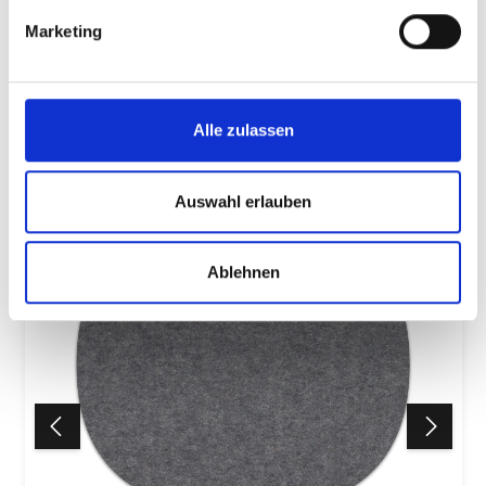
Marketing
Produktnummer:
Filzstärke:
545654
3 mm
Design:
Bernadette Ehmanns
Alle zulassen
Beschreibung
Die Sitzauflage für den Eames Plastic Sidechair
Auswahl erlauben
ergänzt den Designklassiker um eine leichte und
zugleich komfortorientierte…
Mehr
Ablehnen
Eigenschaften
Farbe & Pflege