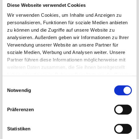
Diese Webseite verwendet Cookies
Zusammenfassung
Wir verwenden Cookies, um Inhalte und Anzeigen zu
personalisieren, Funktionen für soziale Medien anbieten
zu können und die Zugriffe auf unsere Website zu
Konfiguration zurücksetzen
analysieren. Außerdem geben wir Informationen zu Ihrer
Verwendung unserer Website an unsere Partner für
soziale Medien, Werbung und Analysen weiter. Unsere
Partner führen diese Informationen möglicherweise mit
Anzahl
Stückpreis
weiteren Daten zusammen, die Sie ihnen bereitgestellt
Bis
3
79,50 €
haben oder die sie im Rahmen Ihrer Nutzung der Dienste
gesammelt haben.
Einwilligungsauswahl
Ab
4
68,40 €
Notwendig
Preise inkl. MwSt. zzgl. Versandkosten
Präferenzen
Produkt Anzahl: Gib den gewünschten Wert ein oder benutze 
In den Warenkorb
Statistiken
Zum Merkzettel hinzufügen