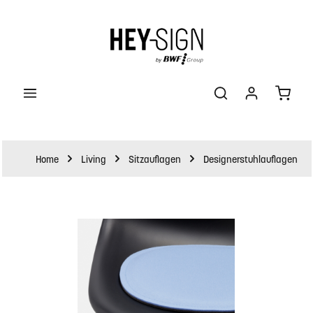
halt springen
Waren
Home
Living
Sitzauflagen
Designerstuhlauflagen
Bildergalerie überspringen